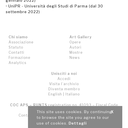
gennaio 2022)
• UniPR - Università degli Studi di Parma (dal 30
settembre 2022)
Chi siamo
Art Gallery
Associazione
Opere
Statuto
Autori
Contatti
Mostre
Formazione
News
Analytics
Unisciti a noi
Accedi
Visita l’archivio
Diventa membro
English
|
Italiano
COC APS – RUNTS
registration no. 41093 – Fiscal Code
no. 94190380363
This site uses cookies. By continuing
X
Contatti
Tutela della privacy
Cookie Policy
to browse the site you agree to our
Termini e Condizioni (T&C)
use of cookies.
Dettagli