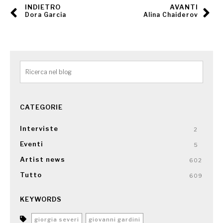
INDIETRO
AVANTI
Dora Garcia
Alina Chaiderov
CATEGORIE
Interviste
2
Eventi
5
Artist news
602
Tutto
609
KEYWORDS
giorgia severi
giovanni gardini