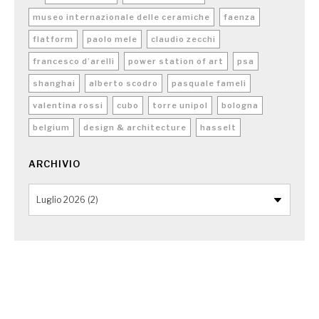
museo internazionale delle ceramiche
faenza
flatform
paolo mele
claudio zecchi
francesco d’arelli
power station of art
psa
shanghai
alberto scodro
pasquale fameli
valentina rossi
cubo
torre unipol
bologna
belgium
design & architecture
hasselt
ARCHIVIO