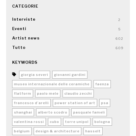
CATEGORIE
Interviste
2
Eventi
5
Artist news
602
Tutto
609
KEYWORDS
giorgia severi
giovanni gardini
museo internazionale delle ceramiche
faenza
flatform
paolo mele
claudio zecchi
francesco d’arelli
power station of art
psa
shanghai
alberto scodro
pasquale fameli
valentina rossi
cubo
torre unipol
bologna
belgium
design & architecture
hasselt