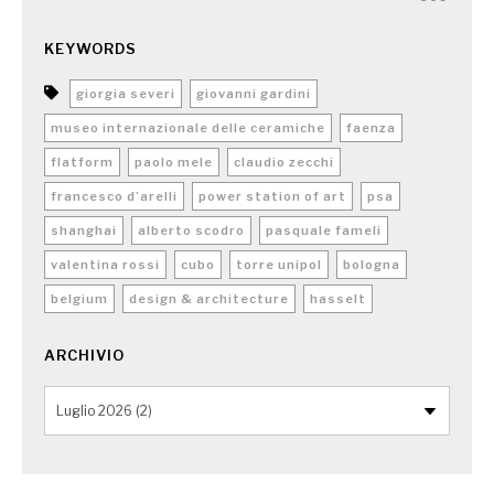
KEYWORDS
giorgia severi
giovanni gardini
museo internazionale delle ceramiche
faenza
flatform
paolo mele
claudio zecchi
francesco d’arelli
power station of art
psa
shanghai
alberto scodro
pasquale fameli
valentina rossi
cubo
torre unipol
bologna
belgium
design & architecture
hasselt
ARCHIVIO