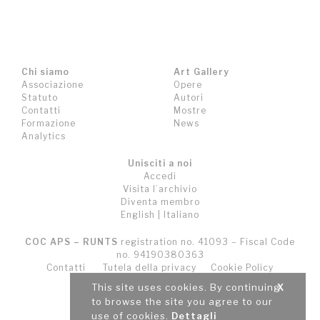
Chi siamo
Art Gallery
Associazione
Opere
Statuto
Autori
Contatti
Mostre
Formazione
News
Analytics
Unisciti a noi
Accedi
Visita l’archivio
Diventa membro
English
|
Italiano
COC APS – RUNTS
registration no. 41093 – Fiscal Code
no. 94190380363
Contatti
Tutela della privacy
Cookie Policy
Termini e Condizioni (T&C)
This site uses cookies. By continuing
X
to browse the site you agree to our
use of cookies.
Dettagli