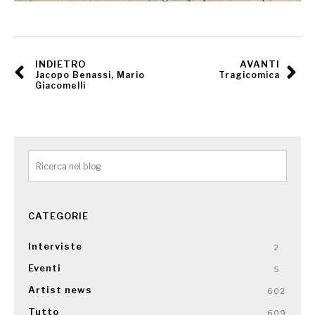
INDIETRO
AVANTI
Jacopo Benassi, Mario
Tragicomica
Giacomelli
CATEGORIE
Interviste
2
Eventi
5
Artist news
602
Tutto
609