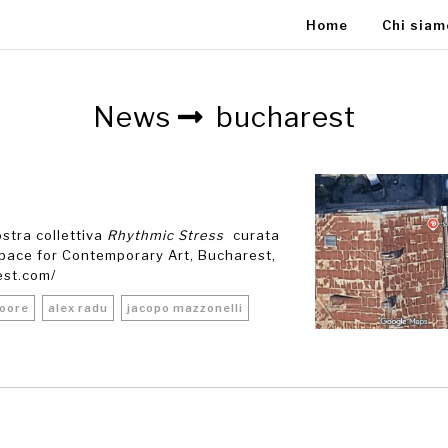
Home
Chi sia
News
bucharest
stra collettiva
Rhythmic Stress
curata
pace for Contemporary Art, Bucharest,
est.com/
moore
alex radu
jacopo mazzonelli