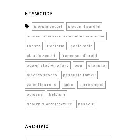
KEYWORDS
giorgia severi
giovanni gardini
museo internazionale delle ceramiche
faenza
flatform
paolo mele
claudio zecchi
francesco d’arelli
power station of art
psa
shanghai
alberto scodro
pasquale fameli
valentina rossi
cubo
torre unipol
bologna
belgium
design & architecture
hasselt
ARCHIVIO