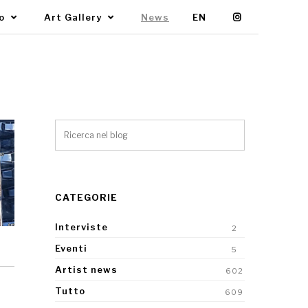
mo
Art Gallery
News
EN
CATEGORIE
Interviste
2
Eventi
5
Artist news
602
Tutto
609