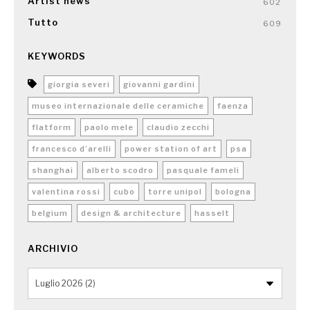
Artist news
602
Tutto
609
KEYWORDS
giorgia severi
giovanni gardini
museo internazionale delle ceramiche
faenza
flatform
paolo mele
claudio zecchi
francesco d’arelli
power station of art
psa
shanghai
alberto scodro
pasquale fameli
valentina rossi
cubo
torre unipol
bologna
belgium
design & architecture
hasselt
ARCHIVIO