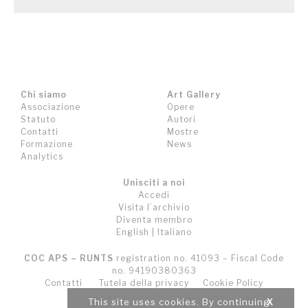
Chi siamo
Art Gallery
Associazione
Opere
Statuto
Autori
Contatti
Mostre
Formazione
News
Analytics
Unisciti a noi
Accedi
Visita l’archivio
Diventa membro
English
|
Italiano
COC APS – RUNTS
registration no. 41093 – Fiscal Code
no. 94190380363
Contatti
Tutela della privacy
Cookie Policy
Termini e Condizioni (T&C)
This site uses cookies. By continuing
X