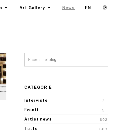
mo
Art Gallery
News
EN
CATEGORIE
Interviste
2
Eventi
5
Artist news
602
Tutto
609