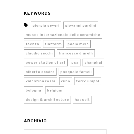
KEYWORDS
giorgia severi
giovanni gardini
museo internazionale delle ceramiche
faenza
flatform
paolo mele
claudio zecchi
francesco d’arelli
power station of art
psa
shanghai
alberto scodro
pasquale fameli
valentina rossi
cubo
torre unipol
bologna
belgium
design & architecture
hasselt
ARCHIVIO