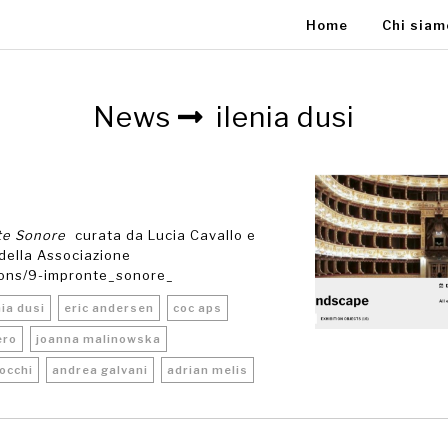
Home
Chi sia
News
ilenia dusi
te Sonore
curata da Lucia Cavallo e
 della Associazione
tions/9-impronte_sonore_
nia dusi
eric andersen
coc aps
ero
joanna malinowska
occhi
andrea galvani
adrian melis