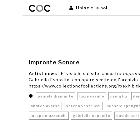
Unisciti a noi
Impronte Sonore
Artist news
| E' visibile sul sito la mostra
Impron
Gabriella Esposito, con opere scelte dall'archivio
https://www.collectionofcollections.org/it/exhibi
pamela diamante
lucia cavallo
jiying liu
ile
andrea aversa
serena vestrucci
michele spangh
jacopo mazzonelli
gabriella esposito
davide bert