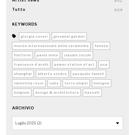
Artist news
602
Tutto
609
KEYWORDS
giorgia severi
giovanni gardini
museo internazionale delle ceramiche
faenza
flatform
paolo mele
claudio zecchi
francesco d’arelli
power station of art
psa
shanghai
alberto scodro
pasquale fameli
valentina rossi
cubo
torre unipol
bologna
belgium
design & architecture
hasselt
ARCHIVIO