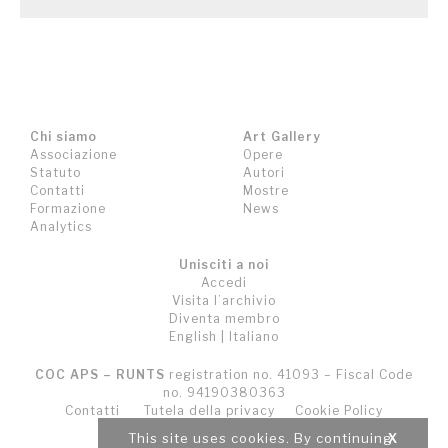
Chi siamo
Art Gallery
Associazione
Opere
Statuto
Autori
Contatti
Mostre
Formazione
News
Analytics
Unisciti a noi
Accedi
Visita l’archivio
Diventa membro
English
|
Italiano
COC APS – RUNTS
registration no. 41093 – Fiscal Code
no. 94190380363
Contatti
Tutela della privacy
Cookie Policy
Termini e Condizioni (T&C)
This site uses cookies. By continuing
X