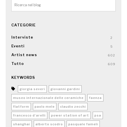
CATEGORIE
Interviste
2
Eventi
5
Artist news
602
Tutto
609
KEYWORDS
giorgia severi
giovanni gardini
museo internazionale delle ceramiche
faenza
flatform
paolo mele
claudio zecchi
francesco d’arelli
power station of art
psa
shanghai
alberto scodro
pasquale fameli