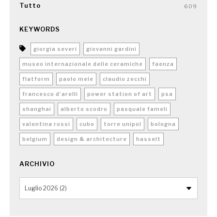
Tutto
609
KEYWORDS
giorgia severi
giovanni gardini
museo internazionale delle ceramiche
faenza
flatform
paolo mele
claudio zecchi
francesco d’arelli
power station of art
psa
shanghai
alberto scodro
pasquale fameli
valentina rossi
cubo
torre unipol
bologna
belgium
design & architecture
hasselt
ARCHIVIO