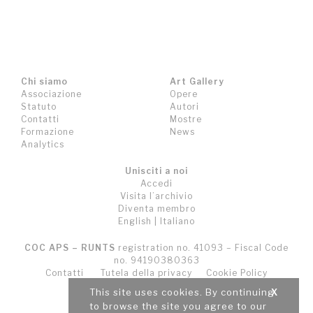
Chi siamo
Art Gallery
Associazione
Opere
Statuto
Autori
Contatti
Mostre
Formazione
News
Analytics
Unisciti a noi
Accedi
Visita l’archivio
Diventa membro
English
|
Italiano
COC APS – RUNTS
registration no. 41093 – Fiscal Code
no. 94190380363
Contatti
Tutela della privacy
Cookie Policy
Termini e Condizioni (T&C)
This site uses cookies. By continuing
X
to browse the site you agree to our