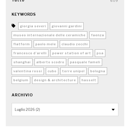
Tutto
609
KEYWORDS
giorgia severi
giovanni gardini
museo internazionale delle ceramiche
faenza
flatform
paolo mele
claudio zecchi
francesco d’arelli
power station of art
psa
shanghai
alberto scodro
pasquale fameli
valentina rossi
cubo
torre unipol
bologna
belgium
design & architecture
hasselt
ARCHIVIO