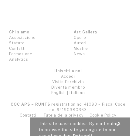
Chi siamo
Art Gallery
Associazione
Opere
Statuto
Autori
Contatti
Mostre
Formazione
News
Analytics
Unisciti a noi
Accedi
Visita l’archivio
Diventa membro
English
|
Italiano
COC APS – RUNTS
registration no. 41093 – Fiscal Code
no. 94190380363
Contatti
Tutela della privacy
Cookie Policy
Termini e Condizioni (T&C)
This site uses cookies. By continuing
X
to browse the site you agree to our
use of cookies.
Dettagli