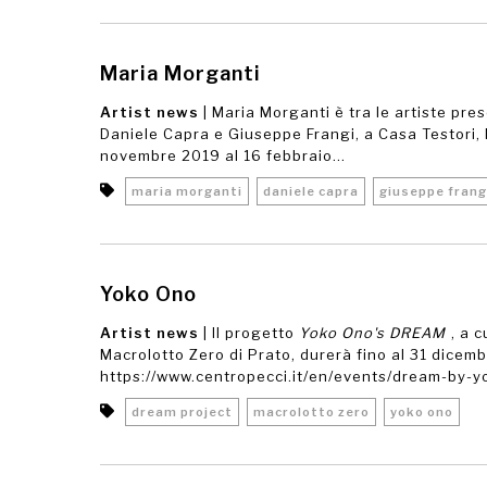
Maria Morganti
Artist news
| Maria Morganti è tra le artiste pre
Daniele Capra e Giuseppe Frangi, a Casa Testori, 
novembre 2019 al 16 febbraio...
maria morganti
daniele capra
giuseppe frang
Yoko Ono
Artist news
| Il progetto
Yoko Ono's DREAM
, a 
Macrolotto Zero di Prato, durerà fino al 31 dicem
https://www.centropecci.it/en/events/dream-by-
dream project
macrolotto zero
yoko ono