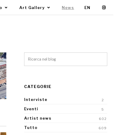
mo
Art Gallery
News
EN
CATEGORIE
Interviste
2
Eventi
5
Artist news
602
Tutto
609