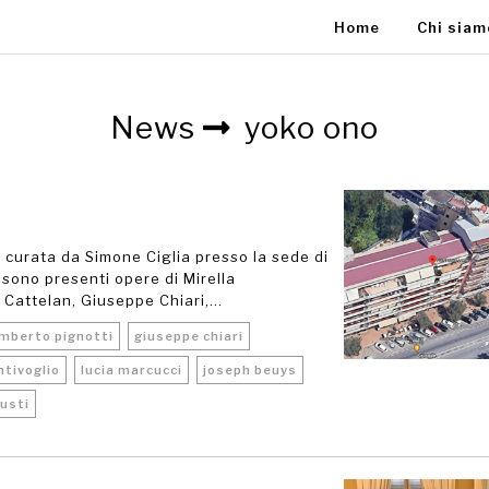
Home
Chi sia
News
yoko ono
curata da Simone Ciglia presso la sede di
 sono presenti opere di Mirella
Cattelan, Giuseppe Chiari,...
mberto pignotti
giuseppe chiari
ntivoglio
lucia marcucci
joseph beuys
usti