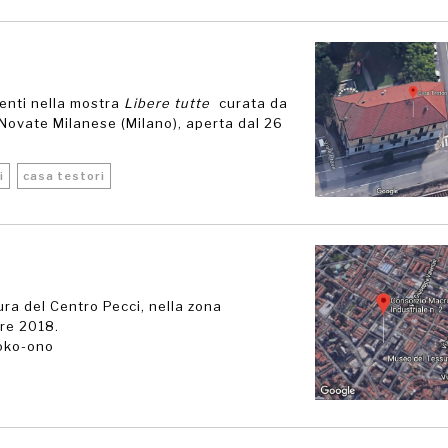
senti nella mostra
Libere tutte
curata da
Novate Milanese (Milano), aperta dal 26
i
casa testori
cura del Centro Pecci, nella zona
bre 2018.
yoko-ono