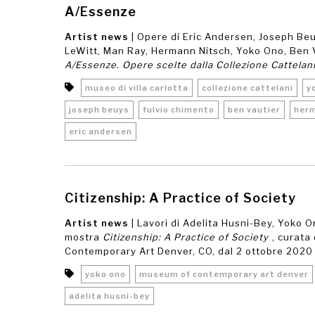
A/Essenze
Artist news
| Opere di Eric Andersen, Joseph Beuy
LeWitt, Man Ray, Hermann Nitsch, Yoko Ono, Ben V
A/Essenze. Opere scelte dalla Collezione Cattelan
museo di villa carlotta
collezione cattelani
y
joseph beuys
fulvio chimento
ben vautier
herm
eric andersen
Citizenship: A Practice of Society
Artist news
| Lavori di Adelita Husni-Bey, Yoko On
mostra
Citizenship: A Practice of Society
, curata
Contemporary Art Denver, CO, dal 2 ottobre 2020 a
yoko ono
museum of contemporary art denver
adelita husni-bey