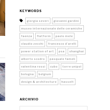
KEYWORDS
giorgia severi
giovanni gardini
museo internazionale delle ceramiche
faenza
flatform
paolo mele
claudio zecchi
francesco d’arelli
power station of art
psa
shanghai
alberto scodro
pasquale fameli
valentina rossi
cubo
torre unipol
bologna
belgium
design & architecture
hasselt
ARCHIVIO