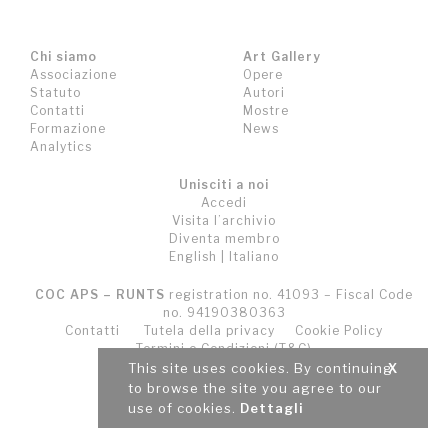
Chi siamo
Art Gallery
Associazione
Opere
Statuto
Autori
Contatti
Mostre
Formazione
News
Analytics
Unisciti a noi
Accedi
Visita l’archivio
Diventa membro
English
|
Italiano
COC APS – RUNTS
registration no. 41093 – Fiscal Code
no. 94190380363
Contatti
Tutela della privacy
Cookie Policy
Termini e Condizioni (T&C)
This site uses cookies. By continuing
X
to browse the site you agree to our
use of cookies.
Dettagli