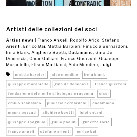
Artisti delle collezioni dei soci
Artist news
| Franco Angeli, Rodolfo Aricò, Stefano
Arienti, Enrico Baj, Mattia Barbieri, Pinuccia Bernardoni,
Irma Blank, Alighiero Boetti, Dadamaino, Gino De
Dominicis, Omar Galliani, Franco Guerzoni, Giuseppe
Maraniello, Eliseo Mattiacci, Aldo Mondino, Luigi...
mattia barbieri
aldo mondino
irma blank
giuseppe maraniello
gino de dominicis
franco guerzoni
fondazione del monte di bologna e ravenna
sissi
emilio scanavino
pinuccia bernardoni
dadamaino
maura pozzati
alighiero boetti
luigi ontani
giuseppe spagnulo
giulio paolini
gilberto zorio
franco angeli
stefano arienti
enrico baj