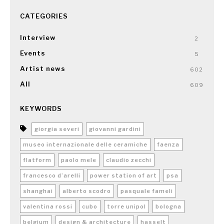
CATEGORIES
Interview
2
Events
5
Artist news
602
All
609
KEYWORDS
giorgia severi
giovanni gardini
museo internazionale delle ceramiche
faenza
flatform
paolo mele
claudio zecchi
francesco d’arelli
power station of art
psa
shanghai
alberto scodro
pasquale fameli
valentina rossi
cubo
torre unipol
bologna
belgium
design & architecture
hasselt