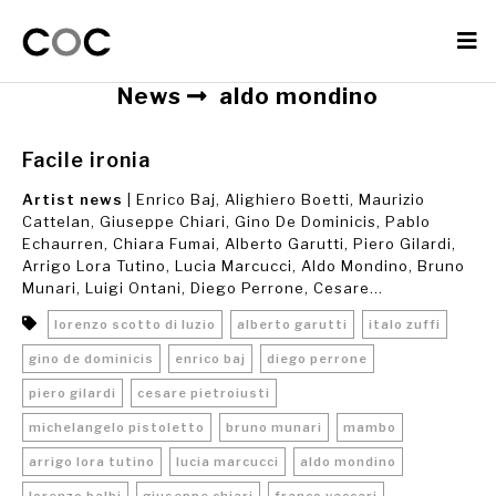
News
aldo mondino
Facile ironia
Artist news
| Enrico Baj, Alighiero Boetti, Maurizio
Cattelan, Giuseppe Chiari, Gino De Dominicis, Pablo
Echaurren, Chiara Fumai, Alberto Garutti, Piero Gilardi,
Arrigo Lora Tutino, Lucia Marcucci, Aldo Mondino, Bruno
Munari, Luigi Ontani, Diego Perrone, Cesare...
lorenzo scotto di luzio
alberto garutti
italo zuffi
gino de dominicis
enrico baj
diego perrone
piero gilardi
cesare pietroiusti
michelangelo pistoletto
bruno munari
mambo
arrigo lora tutino
lucia marcucci
aldo mondino