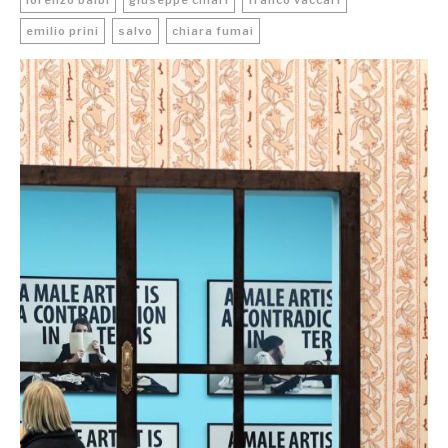
lorenzo balbi
giuseppe chiari
franco vaccari
emilio prini
salvo
chiara fumai