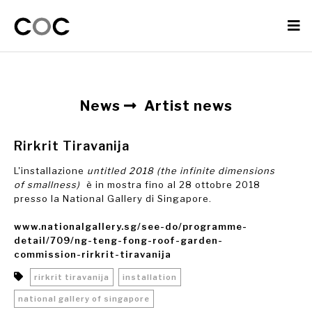
News
Artist news
Rirkrit Tiravanija
L'installazione
untitled 2018 (the infinite dimensions
of smallness)
è in mostra fino al 28 ottobre 2018
presso la National Gallery di Singapore.
www.nationalgallery.sg/see-do/programme-
detail/709/ng-teng-fong-roof-garden-
commission-rirkrit-tiravanija
rirkrit tiravanija
installation
national gallery of singapore