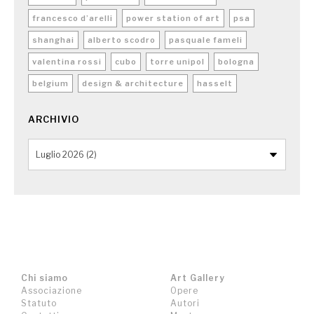
francesco d’arelli
power station of art
psa
shanghai
alberto scodro
pasquale fameli
valentina rossi
cubo
torre unipol
bologna
belgium
design & architecture
hasselt
ARCHIVIO
Chi siamo
Art Gallery
Associazione
Opere
Statuto
Autori