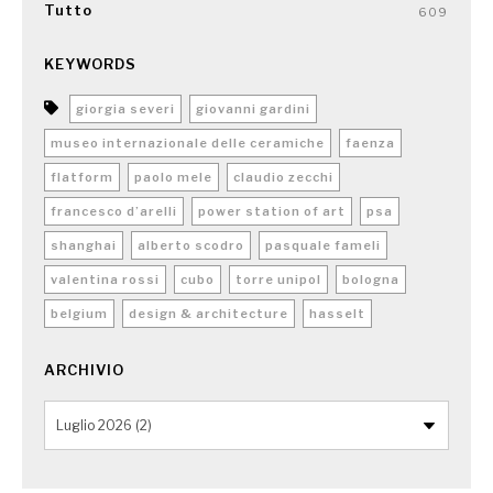
Tutto
609
KEYWORDS
giorgia severi
giovanni gardini
museo internazionale delle ceramiche
faenza
flatform
paolo mele
claudio zecchi
francesco d’arelli
power station of art
psa
shanghai
alberto scodro
pasquale fameli
valentina rossi
cubo
torre unipol
bologna
belgium
design & architecture
hasselt
ARCHIVIO