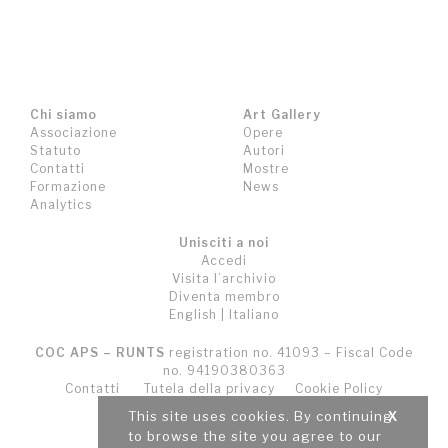
Chi siamo
Art Gallery
Associazione
Opere
Statuto
Autori
Contatti
Mostre
Formazione
News
Analytics
Unisciti a noi
Accedi
Visita l’archivio
Diventa membro
English
|
Italiano
COC APS – RUNTS
registration no. 41093 – Fiscal Code
no. 94190380363
Contatti
Tutela della privacy
Cookie Policy
Termini e Condizioni (T&C)
This site uses cookies. By continuing
X
to browse the site you agree to our