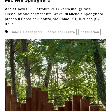
Michele Spanghero
Artist news
| Il 3 ottobre 2017 verrà inaugurata
l'installazione permanente
Wave
di Michele Spanghero
presso il Parco dell'Isonzo, via Roma 151, Turriaco (GO),
Italia.
michele spanghero
parco dell'isonzo
installation